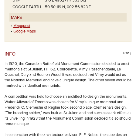
UTM
31U E 496271 N 5631512
GOOGLE EARTH
50 50.119 N, 002 56.823 E
MAPS
•
Mapquest
•
Google Maps
INFO
TOP ↑
In 1920, the Canadian Battlefield Monument Commission decided to erect
memorials at St.Julien, Hill 62, Courcelette, Vimy, Passchendaele, Le
Quesnel, Dury and Bourlon Wood. It was decided that Vimy would act as
the National Memorial and have a unique design. The other seven would be
marked with identical memorials.
A competition was held to choose an architect to desigh the monuments.
Walter Allward of Toronto was chosen for Vimy's unique memorial and
Frederick C. Clemesha of Regina took second place. Clemesha's design,
"The brooding soldier," was built at St-Julien and had such as stark effect at
its unveiling in 1923 that the Monument Commission decided it also should
remain unique.
In conjonction with the architectural advisor, P. E. Nobbs, the cube design