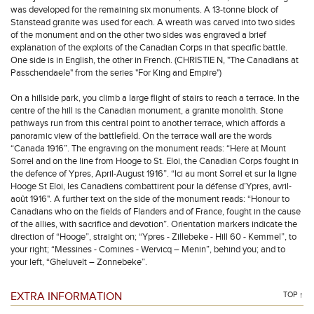
was developed for the remaining six monuments. A 13-tonne block of
Stanstead granite was used for each. A wreath was carved into two sides
of the monument and on the other two sides was engraved a brief
explanation of the exploits of the Canadian Corps in that specific battle.
One side is in English, the other in French. (CHRISTIE N, "The Canadians at
Passchendaele" from the series "For King and Empire")
On a hillside park, you climb a large flight of stairs to reach a terrace. In the
centre of the hill is the Canadian monument, a granite monolith. Stone
pathways run from this central point to another terrace, which affords a
panoramic view of the battlefield. On the terrace wall are the words
“Canada 1916”. The engraving on the monument reads: “Here at Mount
Sorrel and on the line from Hooge to St. Eloi, the Canadian Corps fought in
the defence of Ypres, April-August 1916”. “Ici au mont Sorrel et sur la ligne
Hooge St Eloi, les Canadiens combattirent pour la défense d’Ypres, avril-
août 1916". A further text on the side of the monument reads: “Honour to
Canadians who on the fields of Flanders and of France, fought in the cause
of the allies, with sacrifice and devotion”. Orientation markers indicate the
direction of “Hooge”, straight on; “Ypres - Zillebeke - Hill 60 - Kemmel”, to
your right; “Messines - Comines - Wervicq – Menin”, behind you; and to
your left, “Gheluvelt – Zonnebeke”.
EXTRA INFORMATION
TOP ↑