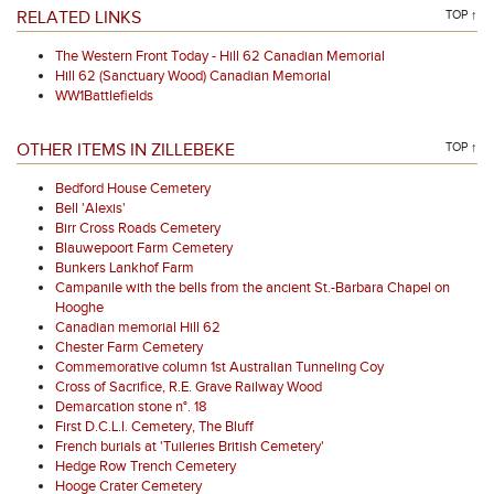
RELATED LINKS
TOP ↑
The Western Front Today - Hill 62 Canadian Memorial
Hill 62 (Sanctuary Wood) Canadian Memorial
WW1Battlefields
OTHER ITEMS IN ZILLEBEKE
TOP ↑
Bedford House Cemetery
Bell 'Alexis'
Birr Cross Roads Cemetery
Blauwepoort Farm Cemetery
Bunkers Lankhof Farm
Campanile with the bells from the ancient St.-Barbara Chapel on
Hooghe
Canadian memorial Hill 62
Chester Farm Cemetery
Commemorative column 1st Australian Tunneling Coy
Cross of Sacrifice, R.E. Grave Railway Wood
Demarcation stone n°. 18
First D.C.L.I. Cemetery, The Bluff
French burials at 'Tuileries British Cemetery'
Hedge Row Trench Cemetery
Hooge Crater Cemetery