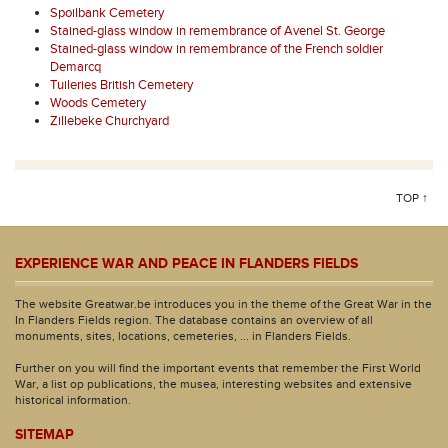
Spoilbank Cemetery
Stained-glass window in remembrance of Avenel St. George
Stained-glass window in remembrance of the French soldier
Demarcq
Tuileries British Cemetery
Woods Cemetery
Zillebeke Churchyard
TOP ↑
EXPERIENCE WAR AND PEACE IN FLANDERS FIELDS
The website Greatwar.be introduces you in the theme of the Great War in the
In Flanders Fields region. The database contains an overview of all
monuments, sites, locations, cemeteries, ... in Flanders Fields.
Further on you will find the important events that remember the First World
War, a list op publications, the musea, interesting websites and extensive
historical information.
SITEMAP