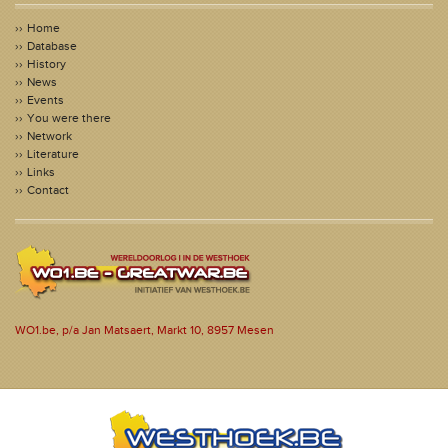
Home
Database
History
News
Events
You were there
Network
Literature
Links
Contact
WO1.be, p/a Jan Matsaert, Markt 10, 8957 Mesen