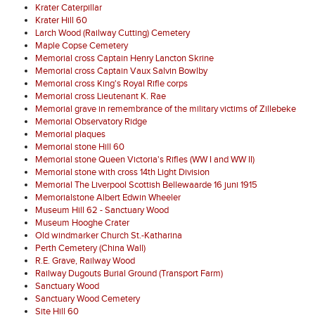
Krater Caterpillar
Krater Hill 60
Larch Wood (Railway Cutting) Cemetery
Maple Copse Cemetery
Memorial cross Captain Henry Lancton Skrine
Memorial cross Captain Vaux Salvin Bowlby
Memorial cross King's Royal Rifle corps
Memorial cross Lieutenant K. Rae
Memorial grave in remembrance of the military victims of Zillebeke
Memorial Observatory Ridge
Memorial plaques
Memorial stone Hill 60
Memorial stone Queen Victoria's Rifles (WW I and WW II)
Memorial stone with cross 14th Light Division
Memorial The Liverpool Scottish Bellewaarde 16 juni 1915
Memorialstone Albert Edwin Wheeler
Museum Hill 62 - Sanctuary Wood
Museum Hooghe Crater
Old windmarker Church St.-Katharina
Perth Cemetery (China Wall)
R.E. Grave, Railway Wood
Railway Dugouts Burial Ground (Transport Farm)
Sanctuary Wood
Sanctuary Wood Cemetery
Site Hill 60