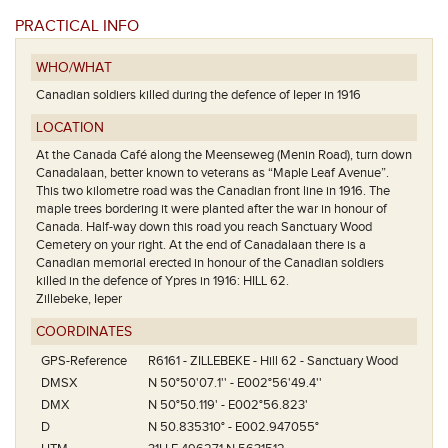
PRACTICAL INFO
WHO/WHAT
Canadian soldiers killed during the defence of Ieper in 1916
LOCATION
At the Canada Café along the Meenseweg (Menin Road), turn down
Canadalaan, better known to veterans as “Maple Leaf Avenue”.
This two kilometre road was the Canadian front line in 1916. The
maple trees bordering it were planted after the war in honour of
Canada. Half-way down this road you reach Sanctuary Wood
Cemetery on your right. At the end of Canadalaan there is a
Canadian memorial erected in honour of the Canadian soldiers
killed in the defence of Ypres in 1916: HILL 62.
Zillebeke, Ieper
COORDINATES
GPS-Reference
R6161 - ZILLEBEKE - Hill 62 - Sanctuary Wood
DMSX
N 50°50'07.1'' - E002°56'49.4''
DMX
N 50°50.119' - E002°56.823'
D
N 50.835310° - E002.947055°