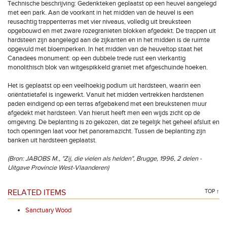
Technische beschrijving: Gedenkteken geplaatst op een heuvel aangelegd
met een park. Aan de voorkant in het midden van de heuvel is een
reusachtig trappenterras met vier niveaus, volledig uit breuksteen
opgebouwd en met zware rozegranieten blokken afgedekt. De trappen uit
hardsteen zijn aangelegd aan de zijkanten en in het midden is de ruimte
opgevuld met bloemperken. In het midden van de heuveltop staat het
Canadees monument: op een dubbele trede rust een vierkantig
monolithisch blok van witgespikkeld graniet met afgeschuinde hoeken.
Het is geplaatst op een veelhoekig podium uit hardsteen, waarin een
oriëntatietafel is ingewerkt. Vanuit het midden vertrekken hardstenen
paden eindigend op een terras afgebakend met een breukstenen muur
afgedekt met hardsteen. Van hieruit heeft men een wijds zicht op de
omgeving. De beplanting is zo gekozen, dat ze tegelijk het geheel afsluit en
toch openingen laat voor het panoramazicht. Tussen de beplanting zijn
banken uit hardsteen geplaatst.
(Bron: JABOBS M., "Zij, die vielen als helden", Brugge, 1996, 2 delen -
Uitgave Provincie West-Vlaanderen)
RELATED ITEMS
TOP ↑
Sanctuary Wood