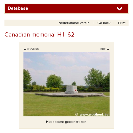
Database
Nederlandse versie
Go back
Print
Canadian memorial Hill 62
←previous
next→
/06/2001).
Het sobere gedenkteken.
De ingang 