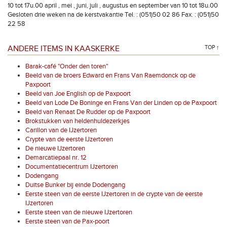
10 tot 17u.00 april , mei , juni, juli , augustus en september van 10 tot 18u.00
Gesloten drie weken na de kerstvakantie Tel. : (051)50 02 86 Fax. : (051)50
22 58
ANDERE ITEMS IN KAASKERKE
TOP ↑
Barak-café "Onder den toren"
Beeld van de broers Edward en Frans Van Raemdonck op de
Paxpoort
Beeld van Joe English op de Paxpoort
Beeld van Lode De Boninge en Frans Van der Linden op de Paxpoort
Beeld van Renaat De Rudder op de Paxpoort
Brokstukken van heldenhuldezerkjes
Carillon van de IJzertoren
Crypte van de eerste IJzertoren
De nieuwe IJzertoren
Demarcatiepaal nr. 12
Documentatiecentrum IJzertoren
Dodengang
Duitse Bunker bij einde Dodengang
Eerste steen van de eerste IJzertoren in de crypte van de eerste
IJzertoren
Eerste steen van de nieuwe IJzertoren
Eerste steen van de Pax-poort