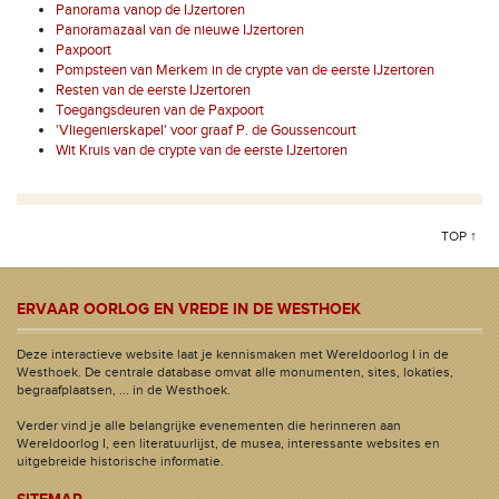
Panorama vanop de IJzertoren
Panoramazaal van de nieuwe IJzertoren
Paxpoort
Pompsteen van Merkem in de crypte van de eerste IJzertoren
Resten van de eerste IJzertoren
Toegangsdeuren van de Paxpoort
'Vliegenierskapel' voor graaf P. de Goussencourt
Wit Kruis van de crypte van de eerste IJzertoren
TOP ↑
ERVAAR OORLOG EN VREDE IN DE WESTHOEK
Deze interactieve website laat je kennismaken met Wereldoorlog I in de
Westhoek. De centrale database omvat alle monumenten, sites, lokaties,
begraafplaatsen, ... in de Westhoek.
Verder vind je alle belangrijke evenementen die herinneren aan
Wereldoorlog I, een literatuurlijst, de musea, interessante websites en
uitgebreide historische informatie.