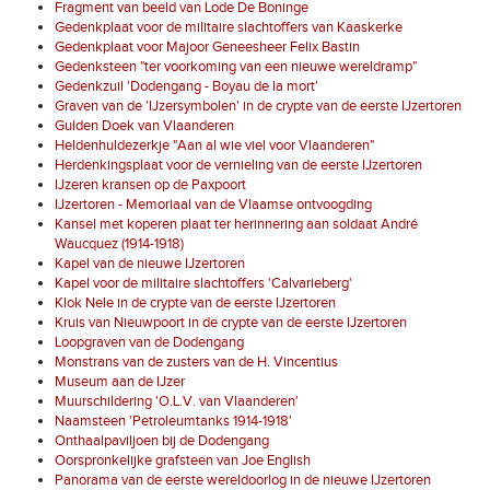
Fragment van beeld van Lode De Boninge
Gedenkplaat voor de militaire slachtoffers van Kaaskerke
Gedenkplaat voor Majoor Geneesheer Felix Bastin
Gedenksteen "ter voorkoming van een nieuwe wereldramp"
Gedenkzuil 'Dodengang - Boyau de la mort'
Graven van de 'IJzersymbolen' in de crypte van de eerste IJzertoren
Gulden Doek van Vlaanderen
Heldenhuldezerkje "Aan al wie viel voor Vlaanderen"
Herdenkingsplaat voor de vernieling van de eerste IJzertoren
IJzeren kransen op de Paxpoort
IJzertoren - Memoriaal van de Vlaamse ontvoogding
Kansel met koperen plaat ter herinnering aan soldaat André
Waucquez (1914-1918)
Kapel van de nieuwe IJzertoren
Kapel voor de militaire slachtoffers 'Calvarieberg'
Klok Nele in de crypte van de eerste IJzertoren
Kruis van Nieuwpoort in de crypte van de eerste IJzertoren
Loopgraven van de Dodengang
Monstrans van de zusters van de H. Vincentius
Museum aan de IJzer
Muurschildering 'O.L.V. van Vlaanderen'
Naamsteen 'Petroleumtanks 1914-1918'
Onthaalpaviljoen bij de Dodengang
Oorspronkelijke grafsteen van Joe English
Panorama van de eerste wereldoorlog in de nieuwe IJzertoren