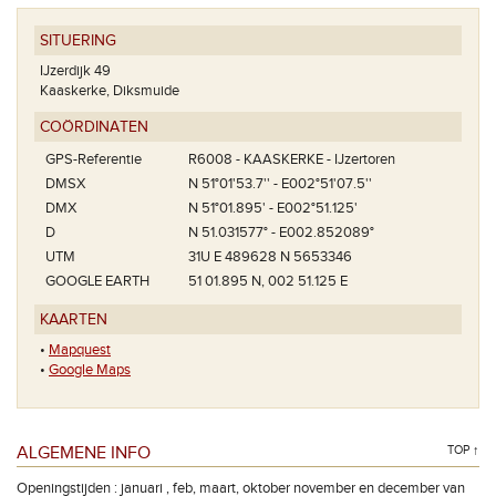
SITUERING
IJzerdijk 49
Kaaskerke, Diksmuide
COÖRDINATEN
GPS-Referentie
R6008 - KAASKERKE - IJzertoren
DMSX
N 51°01'53.7'' - E002°51'07.5''
DMX
N 51°01.895' - E002°51.125'
D
N 51.031577° - E002.852089°
UTM
31U E 489628 N 5653346
GOOGLE EARTH
51 01.895 N, 002 51.125 E
KAARTEN
•
Mapquest
•
Google Maps
ALGEMENE INFO
TOP ↑
Openingstijden : januari , feb, maart, oktober november en december van