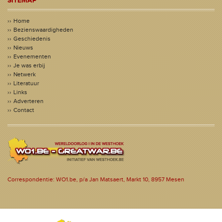
SITEMAP
Home
Bezienswaardigheden
Geschiedenis
Nieuws
Evenementen
Je was erbij
Netwerk
Literatuur
Links
Adverteren
Contact
Correspondentie: WO1.be, p/a Jan Matsaert, Markt 10, 8957 Mesen