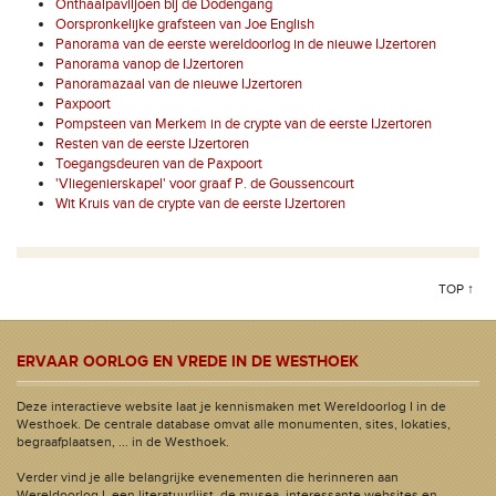
Onthaalpaviljoen bij de Dodengang
Oorspronkelijke grafsteen van Joe English
Panorama van de eerste wereldoorlog in de nieuwe IJzertoren
Panorama vanop de IJzertoren
Panoramazaal van de nieuwe IJzertoren
Paxpoort
Pompsteen van Merkem in de crypte van de eerste IJzertoren
Resten van de eerste IJzertoren
Toegangsdeuren van de Paxpoort
'Vliegenierskapel' voor graaf P. de Goussencourt
Wit Kruis van de crypte van de eerste IJzertoren
TOP ↑
ERVAAR OORLOG EN VREDE IN DE WESTHOEK
Deze interactieve website laat je kennismaken met Wereldoorlog I in de
Westhoek. De centrale database omvat alle monumenten, sites, lokaties,
begraafplaatsen, ... in de Westhoek.
Verder vind je alle belangrijke evenementen die herinneren aan
Wereldoorlog I, een literatuurlijst, de musea, interessante websites en