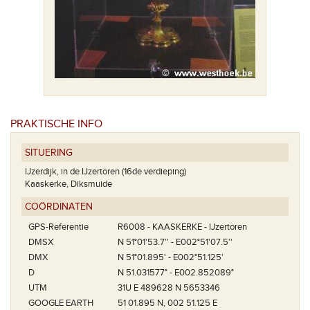
PRAKTISCHE INFO
SITUERING
IJzerdijk, in de IJzertoren (16de verdieping)
Kaaskerke, Diksmuide
COÖRDINATEN
GPS-Referentie
R6008 - KAASKERKE - IJzertoren
DMSX
N 51°01'53.7'' - E002°51'07.5''
DMX
N 51°01.895' - E002°51.125'
D
N 51.031577° - E002.852089°
UTM
31U E 489628 N 5653346
GOOGLE EARTH
51 01.895 N, 002 51.125 E