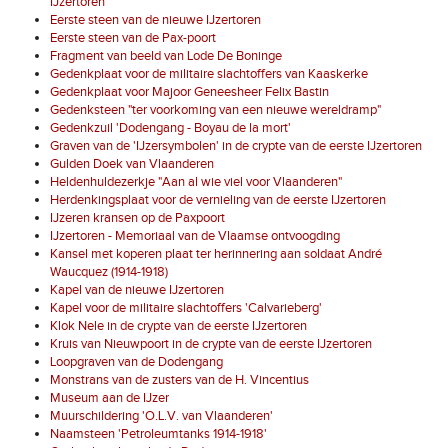
IJzertoren
Eerste steen van de nieuwe IJzertoren
Eerste steen van de Pax-poort
Fragment van beeld van Lode De Boninge
Gedenkplaat voor de militaire slachtoffers van Kaaskerke
Gedenkplaat voor Majoor Geneesheer Felix Bastin
Gedenksteen "ter voorkoming van een nieuwe wereldramp"
Gedenkzuil 'Dodengang - Boyau de la mort'
Graven van de 'IJzersymbolen' in de crypte van de eerste IJzertoren
Gulden Doek van Vlaanderen
Heldenhuldezerkje "Aan al wie viel voor Vlaanderen"
Herdenkingsplaat voor de vernieling van de eerste IJzertoren
IJzeren kransen op de Paxpoort
IJzertoren - Memoriaal van de Vlaamse ontvoogding
Kansel met koperen plaat ter herinnering aan soldaat André
Waucquez (1914-1918)
Kapel van de nieuwe IJzertoren
Kapel voor de militaire slachtoffers 'Calvarieberg'
Klok Nele in de crypte van de eerste IJzertoren
Kruis van Nieuwpoort in de crypte van de eerste IJzertoren
Loopgraven van de Dodengang
Monstrans van de zusters van de H. Vincentius
Museum aan de IJzer
Muurschildering 'O.L.V. van Vlaanderen'
Naamsteen 'Petroleumtanks 1914-1918'