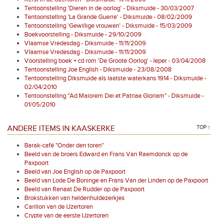
Tentoonstelling 'Dieren in de oorlog' - Diksmuide - 30/03/2007
Tentoonstelling 'La Grande Guerre' - Diksmuide - 08/02/2009
Tentoonstelling 'Gewillige vrouwen' - Diksmuide - 15/03/2009
Boekvoorstelling - Diksmuide - 29/10/2009
Vlaamse Vredesdag - Diksmuide - 11/11/2009
Vlaamse Vredesdag - Diksmuide - 11/11/2009
Voorstelling boek + cd rom 'De Groote Oorlog' - Ieper - 03/04/2008
Tentoonstelling Joe English - Diksmuide - 23/08/2008
Tentoonstelling Diksmuide als laatste waterkans 1914 - Diksmuide -
02/04/2010
Tentoonstelling "Ad Maiorem Dei et Patriae Gloriam" - Diksmuide -
01/05/2010
ANDERE ITEMS IN KAASKERKE
TOP ↑
Barak-café "Onder den toren"
Beeld van de broers Edward en Frans Van Raemdonck op de
Paxpoort
Beeld van Joe English op de Paxpoort
Beeld van Lode De Boninge en Frans Van der Linden op de Paxpoort
Beeld van Renaat De Rudder op de Paxpoort
Brokstukken van heldenhuldezerkjes
Carillon van de IJzertoren
Crypte van de eerste IJzertoren