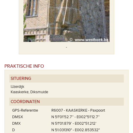
-
PRAKTISCHE INFO
SITUERING
IJzerdijk
Kaaskerke, Diksmuide
COÖRDINATEN
GPS-Referentie
R6007 - KAASKERKE - Paxpoort
DMSX
N 51°01'52.7'' - E002°51'12.7''
DMX
N 51°01.879' - E002°51.212'
D
N 51.031310° - E002.853532°