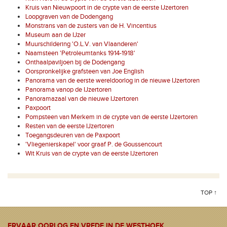
Kruis van Nieuwpoort in de crypte van de eerste IJzertoren
Loopgraven van de Dodengang
Monstrans van de zusters van de H. Vincentius
Museum aan de IJzer
Muurschildering 'O.L.V. van Vlaanderen'
Naamsteen 'Petroleumtanks 1914-1918'
Onthaalpaviljoen bij de Dodengang
Oorspronkelijke grafsteen van Joe English
Panorama van de eerste wereldoorlog in de nieuwe IJzertoren
Panorama vanop de IJzertoren
Panoramazaal van de nieuwe IJzertoren
Paxpoort
Pompsteen van Merkem in de crypte van de eerste IJzertoren
Resten van de eerste IJzertoren
Toegangsdeuren van de Paxpoort
'Vliegenierskapel' voor graaf P. de Goussencourt
Wit Kruis van de crypte van de eerste IJzertoren
TOP ↑
ERVAAR OORLOG EN VREDE IN DE WESTHOEK