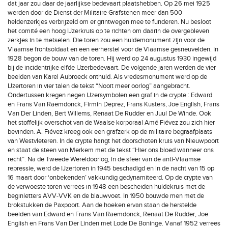
dat jaar zou daar de jaarlijkse bedevaart plaatshebben. Op 26 mei 1925
werden door de Dienst der Militaire Grafstenen meer dan 500
heldenzerkjes verbrijzeld om er grintwegen mee te funderen. Nu besloot
het comité een hoog IJzerkruis op te richten om daarin de overgebleven
zerkjes in te metselen. Die toren zou een huldemonument zijn voor de
Vlaamse frontsoldaat en een eerherstel voor de Vlaamse gesneuvelden. In
1928 begon de bouw van de toren. Hij werd op 24 augustus 1930 ingewijd
bij de incidentrijke elfde IJzerbedevaart. De volgende jaren werden de vier
beelden van Karel Aubroeck onthuld. Als vredesmonument werd op de
IJzertoren in vier talen de tekst “Nooit meer oorlog” aangebracht.
Ondertussen kregen negen IJzersymbolen een graf in de crypte : Edward
en Frans Van Raemdonck, Firmin Deprez, Frans Kusters, Joe English, Frans
Van Der Linden, Bert Willems, Renaat De Rudder en Juul De Winde. Ook
het stoffelijk overschot van de Waalse korporaal Amé Fiévez zou zich hier
bevinden. A. Fiévez kreeg ook een grafzerk op de militaire begraafplaats
van Westvleteren. In de crypte hangt het doorschoten kruis van Nieuwpoort
en staat de steen van Merkem met de tekst “Hier ons bloed wanneer ons
recht”. Na de Tweede Wereldoorlog, in de sfeer van de anti-Vlaamse
repressie, werd de IJzertoren in 1945 beschadigd en in de nacht van 15 op
16 maart door ‘onbekenden’ vakkundig gedynamiteerd. Op de crypte van
de verwoeste toren verrees in 1948 een bescheiden huldekruis met de
beginletters AVV-VVK en de blauwvoet. In 1950 bouwde men met de
brokstukken de Paxpoort. Aan de hoeken ervan staan de herstelde
beelden van Edward en Frans Van Raemdonck, Renaat De Rudder, Joe
English en Frans Van Der Linden met Lode De Boninge. Vanaf 1952 verrees