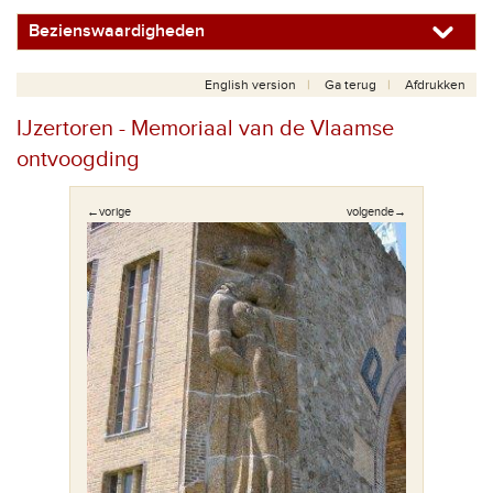
Bezienswaardigheden
English version
Ga terug
Afdrukken
IJzertoren - Memoriaal van de Vlaamse
ontvoogding
←vorige
volgende→