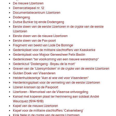
De nieuwe IJzertoren
Demarcatiepaal nr. 12
Documentatiecentrum IJzertoren
Dodengang
Duitse Bunker bij einde Dodengang
Eerste steen van de eerste IJzertoren in de crypte van de eerste
IJzertoren
Eerste steen van de nieuwe IJzertoren
Eerste steen van de Pax-poort
Fragment van beeld van Lode De Boninge
Gedenkplaat voor de militaire slachtoffers van Kaaskerke
Gedenkplaat voor Majoor Geneesheer Felix Bastin
Gedenksteen "ter voorkoming van een nieuwe wereldramp"
Gedenkzuil 'Dodengang - Boyau de la mort'
Graven van de 'IJzersymbolen' in de crypte van de eerste IJzertoren
Gulden Doek van Vlaanderen
Heldenhuldezerkje "Aan al wie viel voor Vlaanderen"
Herdenkingsplaat voor de vernieling van de eerste IJzertoren
IJzeren kransen op de Paxpoort
IJzertoren - Memoriaal van de Vlaamse ontvoogding
Kansel met koperen plaat ter herinnering aan soldaat André
Waucquez (1914-1918)
Kapel van de nieuwe IJzertoren
Kapel voor de militaire slachtoffers 'Calvarieberg'
Klok Nele in de crypte van de eerste IJzertoren