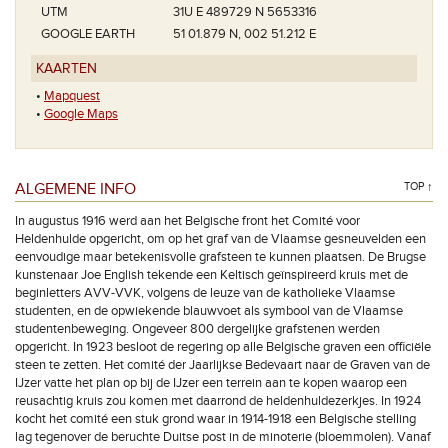
UTM
31U E 489729 N 5653316
GOOGLE EARTH
51 01.879 N, 002 51.212 E
KAARTEN
•
Mapquest
•
Google Maps
ALGEMENE INFO
TOP ↑
In augustus 1916 werd aan het Belgische front het Comité voor
Heldenhulde opgericht, om op het graf van de Vlaamse gesneuvelden een
eenvoudige maar betekenisvolle grafsteen te kunnen plaatsen. De Brugse
kunstenaar Joe English tekende een Keltisch geïnspireerd kruis met de
beginletters AVV-VVK, volgens de leuze van de katholieke Vlaamse
studenten, en de opwiekende blauwvoet als symbool van de Vlaamse
studentenbeweging. Ongeveer 800 dergelijke grafstenen werden
opgericht. In 1923 besloot de regering op alle Belgische graven een officiële
steen te zetten. Het comité der Jaarlijkse Bedevaart naar de Graven van de
IJzer vatte het plan op bij de IJzer een terrein aan te kopen waarop een
reusachtig kruis zou komen met daarrond de heldenhuldezerkjes. In 1924
kocht het comité een stuk grond waar in 1914-1918 een Belgische stelling
lag tegenover de beruchte Duitse post in de minoterie (bloemmolen). Vanaf