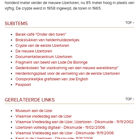
honderd meter verder de nieuwe IJzertoren, nu 85 meter hoog in plaats van
vijftig. De crypte werd in 1958 ingewijd, de toren in 1965.
SUBITEMS
TOP ↑
Barak-café "Onder den toren"
Brokstukken van heldenhuldezerkjes
Crypte van de eerste IJzertoren
De nieuwe IJzertoren
Documentatiecentrum IJzertoren
Fragment van beeld van Lode De Boninge
Gedenksteen "ter voorkoming van een nieuwe wereldramp"
Herdenkingsplaat voor de vernieling van de eerste IJzertoren
Oorspronkelijke grafsteen van Joe English
Paxpoort
GERELATEERDE LINKS
TOP ↑
Museum aan de IJzer
Vlaamse vredesdag aan de IJzer
Vlaamse Vredesdag aan de IJzer, IJzertoren - Diksmuide - 11/11/2002
IJzertoren volledig digitaal - Diksmuide - 11/02/2006
Vlaamse Vredesdag aan de IJzer - Diksmuide- 11/11/2006
Kerst in de IJzertoren - Diksmuide- 11/11/2006