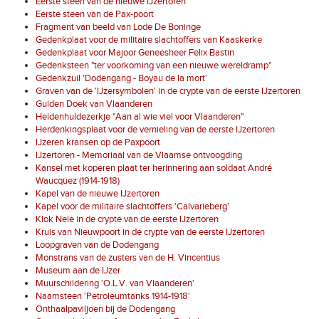
Eerste steen van de nieuwe IJzertoren
Eerste steen van de Pax-poort
Fragment van beeld van Lode De Boninge
Gedenkplaat voor de militaire slachtoffers van Kaaskerke
Gedenkplaat voor Majoor Geneesheer Felix Bastin
Gedenksteen "ter voorkoming van een nieuwe wereldramp"
Gedenkzuil 'Dodengang - Boyau de la mort'
Graven van de 'IJzersymbolen' in de crypte van de eerste IJzertoren
Gulden Doek van Vlaanderen
Heldenhuldezerkje "Aan al wie viel voor Vlaanderen"
Herdenkingsplaat voor de vernieling van de eerste IJzertoren
IJzeren kransen op de Paxpoort
IJzertoren - Memoriaal van de Vlaamse ontvoogding
Kansel met koperen plaat ter herinnering aan soldaat André
Waucquez (1914-1918)
Kapel van de nieuwe IJzertoren
Kapel voor de militaire slachtoffers 'Calvarieberg'
Klok Nele in de crypte van de eerste IJzertoren
Kruis van Nieuwpoort in de crypte van de eerste IJzertoren
Loopgraven van de Dodengang
Monstrans van de zusters van de H. Vincentius
Museum aan de IJzer
Muurschildering 'O.L.V. van Vlaanderen'
Naamsteen 'Petroleumtanks 1914-1918'
Onthaalpaviljoen bij de Dodengang