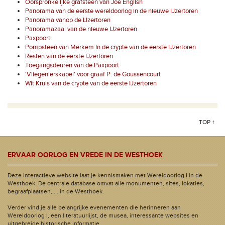
Oorspronkelijke grafsteen van Joe English
Panorama van de eerste wereldoorlog in de nieuwe IJzertoren
Panorama vanop de IJzertoren
Panoramazaal van de nieuwe IJzertoren
Paxpoort
Pompsteen van Merkem in de crypte van de eerste IJzertoren
Resten van de eerste IJzertoren
Toegangsdeuren van de Paxpoort
'Vliegenierskapel' voor graaf P. de Goussencourt
Wit Kruis van de crypte van de eerste IJzertoren
TOP ↑
ERVAAR OORLOG EN VREDE IN DE WESTHOEK
Deze interactieve website laat je kennismaken met Wereldoorlog I in de
Westhoek. De centrale database omvat alle monumenten, sites, lokaties,
begraafplaatsen, ... in de Westhoek.
Verder vind je alle belangrijke evenementen die herinneren aan
Wereldoorlog I, een literatuurlijst, de musea, interessante websites en
uitgebreide historische informatie.