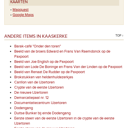
KAARTEN
•
Mapquest
•
Google Maps
ANDERE ITEMS IN KAASKERKE
TOP ↑
Barak-café "Onder den toren"
Beeld van de broers Edward en Frans Van Raemdonck op de
Paxpoort
Beeld van Joe English op de Paxpoort
Beeld van Lode De Boninge en Frans Van der Linden op de Paxpoort
Beeld van Renaat De Rudder op de Paxpoort
Brokstukken van heldenhuldezerkjes
Carillon van de IJzertoren
Crypte van de eerste IJzertoren
De nieuwe IJzertoren
Demarcatiepaal nr. 12
Documentatiecentrum IJzertoren
Dodengang
Duitse Bunker bij einde Dodengang
Eerste steen van de eerste IJzertoren in de crypte van de eerste
IJzertoren