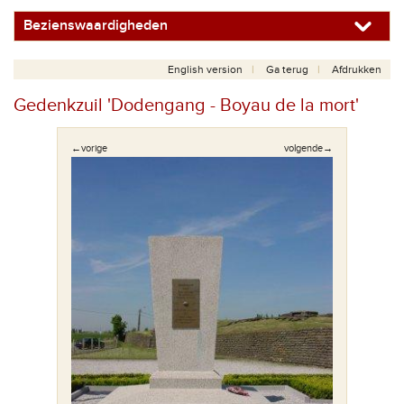
Bezienswaardigheden
English version
Ga terug
Afdrukken
Gedenkzuil 'Dodengang - Boyau de la mort'
←vorige
volgende→