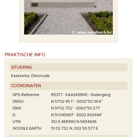
PRAKTISCHE INFO
SITUERING
Kaaskerke, Diksmuide
COÖRDINATEN
GPS-Referentie
R5377 - KAASKERKE - Dodengang
DMSX
N 51°02'45.1'' - E002°50'34.6''
DMX
N 51°02.752' - E002°50.577'
D
N 51.045861° - E002.842944°
UTM
31U E 488990 N 5654936
GOOGLE EARTH
51 02.752 N, 002 50.577 E