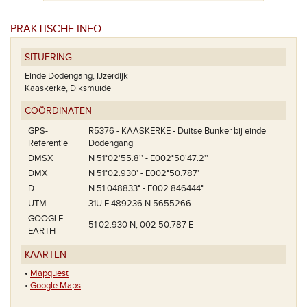
PRAKTISCHE INFO
SITUERING
Einde Dodengang, IJzerdijk
Kaaskerke, Diksmuide
COÖRDINATEN
GPS-
R5376 - KAASKERKE - Duitse Bunker bij einde
Referentie
Dodengang
DMSX
N 51°02'55.8'' - E002°50'47.2''
DMX
N 51°02.930' - E002°50.787'
D
N 51.048833° - E002.846444°
UTM
31U E 489236 N 5655266
GOOGLE
51 02.930 N, 002 50.787 E
EARTH
KAARTEN
•
Mapquest
•
Google Maps