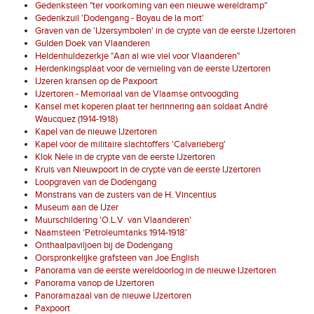
Gedenksteen "ter voorkoming van een nieuwe wereldramp"
Gedenkzuil 'Dodengang - Boyau de la mort'
Graven van de 'IJzersymbolen' in de crypte van de eerste IJzertoren
Gulden Doek van Vlaanderen
Heldenhuldezerkje "Aan al wie viel voor Vlaanderen"
Herdenkingsplaat voor de vernieling van de eerste IJzertoren
IJzeren kransen op de Paxpoort
IJzertoren - Memoriaal van de Vlaamse ontvoogding
Kansel met koperen plaat ter herinnering aan soldaat André
Waucquez (1914-1918)
Kapel van de nieuwe IJzertoren
Kapel voor de militaire slachtoffers 'Calvarieberg'
Klok Nele in de crypte van de eerste IJzertoren
Kruis van Nieuwpoort in de crypte van de eerste IJzertoren
Loopgraven van de Dodengang
Monstrans van de zusters van de H. Vincentius
Museum aan de IJzer
Muurschildering 'O.L.V. van Vlaanderen'
Naamsteen 'Petroleumtanks 1914-1918'
Onthaalpaviljoen bij de Dodengang
Oorspronkelijke grafsteen van Joe English
Panorama van de eerste wereldoorlog in de nieuwe IJzertoren
Panorama vanop de IJzertoren
Panoramazaal van de nieuwe IJzertoren
Paxpoort