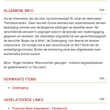
ALGEMENE INFO
TOP ↑
Op de linkeroever van de IJzer, bij kilometerpaal 15, staat de naamsteen
'Petroleumtanks'. Daar had een Duitse eenheid een observatiepost die een
bedreiging vormde voor de Belgische stellingen op dezelfde oever. Na
verschillende veroverin's pogingen werd in de Ijzerdijk een naderingsgang
gegraven en versterkt, die uiteindelijk uitgroeide tot een gevechtsloopgraaf:
de beruchte 'Boyau de la Mort', de Dodengang, met daarop de dwarse
ruiterschans. De huidige site is een reconstructie uit 1927-1928 van dit
verdedigingscomplex. Buiten de omheining staat een afgetakelde maar
authentieke Duitse bunker.
(Bron : Roger Verbeke "Monumenten getuigen : militaire begraafplaatsen
en gedenktekens" in "De IJzer")
VERWANTE ITEMS
TOP ↑
Dodengang
GERELATEERDE LINKS
TOP ↑
Provincie West-Vlaanderen - Persbericht