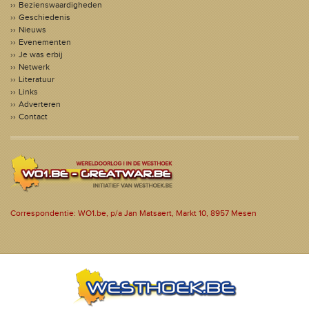
Bezienswaardigheden
Geschiedenis
Nieuws
Evenementen
Je was erbij
Netwerk
Literatuur
Links
Adverteren
Contact
Correspondentie: WO1.be, p/a Jan Matsaert, Markt 10, 8957 Mesen