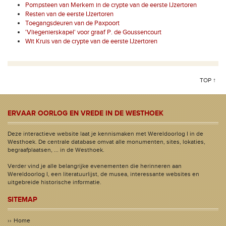
Pompsteen van Merkem in de crypte van de eerste IJzertoren
Resten van de eerste IJzertoren
Toegangsdeuren van de Paxpoort
'Vliegenierskapel' voor graaf P. de Goussencourt
Wit Kruis van de crypte van de eerste IJzertoren
TOP ↑
ERVAAR OORLOG EN VREDE IN DE WESTHOEK
Deze interactieve website laat je kennismaken met Wereldoorlog I in de
Westhoek. De centrale database omvat alle monumenten, sites, lokaties,
begraafplaatsen, ... in de Westhoek.
Verder vind je alle belangrijke evenementen die herinneren aan
Wereldoorlog I, een literatuurlijst, de musea, interessante websites en
uitgebreide historische informatie.
SITEMAP
Home