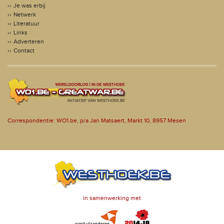
Je was erbij
Netwerk
Literatuur
Links
Adverteren
Contact
Correspondentie: WO1.be, p/a Jan Matsaert, Markt 10, 8957 Mesen
in samenwerking met