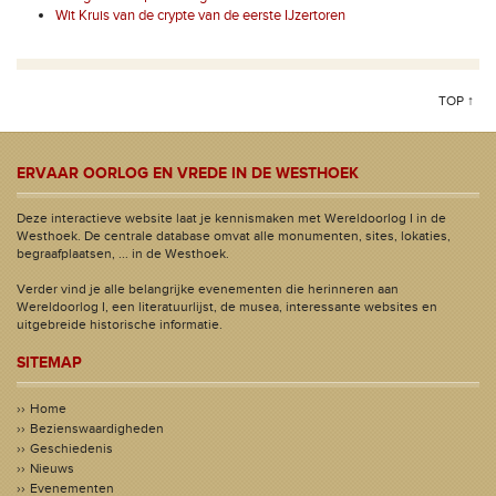
Wit Kruis van de crypte van de eerste IJzertoren
TOP ↑
ERVAAR OORLOG EN VREDE IN DE WESTHOEK
Deze interactieve website laat je kennismaken met Wereldoorlog I in de
Westhoek. De centrale database omvat alle monumenten, sites, lokaties,
begraafplaatsen, ... in de Westhoek.
Verder vind je alle belangrijke evenementen die herinneren aan
Wereldoorlog I, een literatuurlijst, de musea, interessante websites en
uitgebreide historische informatie.
SITEMAP
Home
Bezienswaardigheden
Geschiedenis
Nieuws
Evenementen