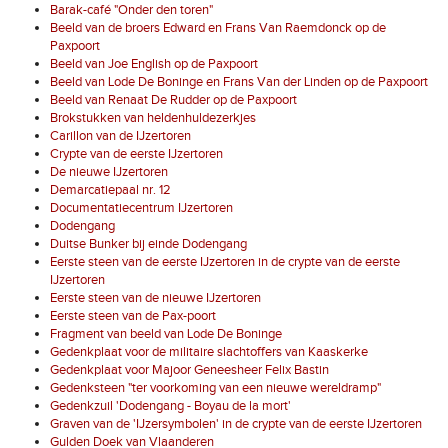
Barak-café "Onder den toren"
Beeld van de broers Edward en Frans Van Raemdonck op de
Paxpoort
Beeld van Joe English op de Paxpoort
Beeld van Lode De Boninge en Frans Van der Linden op de Paxpoort
Beeld van Renaat De Rudder op de Paxpoort
Brokstukken van heldenhuldezerkjes
Carillon van de IJzertoren
Crypte van de eerste IJzertoren
De nieuwe IJzertoren
Demarcatiepaal nr. 12
Documentatiecentrum IJzertoren
Dodengang
Duitse Bunker bij einde Dodengang
Eerste steen van de eerste IJzertoren in de crypte van de eerste
IJzertoren
Eerste steen van de nieuwe IJzertoren
Eerste steen van de Pax-poort
Fragment van beeld van Lode De Boninge
Gedenkplaat voor de militaire slachtoffers van Kaaskerke
Gedenkplaat voor Majoor Geneesheer Felix Bastin
Gedenksteen "ter voorkoming van een nieuwe wereldramp"
Gedenkzuil 'Dodengang - Boyau de la mort'
Graven van de 'IJzersymbolen' in de crypte van de eerste IJzertoren
Gulden Doek van Vlaanderen