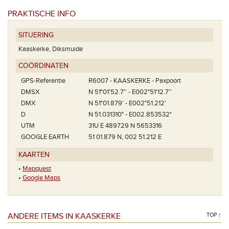
PRAKTISCHE INFO
SITUERING
Kaaskerke, Diksmuide
COÖRDINATEN
GPS-Referentie
R6007 - KAASKERKE - Paxpoort
DMSX
N 51°01'52.7'' - E002°51'12.7''
DMX
N 51°01.879' - E002°51.212'
D
N 51.031310° - E002.853532°
UTM
31U E 489729 N 5653316
GOOGLE EARTH
51 01.879 N, 002 51.212 E
KAARTEN
•
Mapquest
•
Google Maps
ANDERE ITEMS IN KAASKERKE
TOP ↑