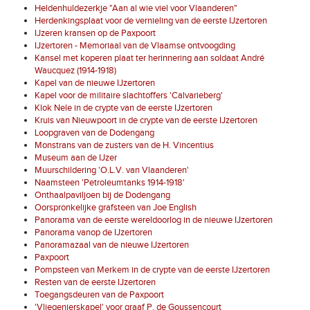
Heldenhuldezerkje "Aan al wie viel voor Vlaanderen"
Herdenkingsplaat voor de vernieling van de eerste IJzertoren
IJzeren kransen op de Paxpoort
IJzertoren - Memoriaal van de Vlaamse ontvoogding
Kansel met koperen plaat ter herinnering aan soldaat André
Waucquez (1914-1918)
Kapel van de nieuwe IJzertoren
Kapel voor de militaire slachtoffers 'Calvarieberg'
Klok Nele in de crypte van de eerste IJzertoren
Kruis van Nieuwpoort in de crypte van de eerste IJzertoren
Loopgraven van de Dodengang
Monstrans van de zusters van de H. Vincentius
Museum aan de IJzer
Muurschildering 'O.L.V. van Vlaanderen'
Naamsteen 'Petroleumtanks 1914-1918'
Onthaalpaviljoen bij de Dodengang
Oorspronkelijke grafsteen van Joe English
Panorama van de eerste wereldoorlog in de nieuwe IJzertoren
Panorama vanop de IJzertoren
Panoramazaal van de nieuwe IJzertoren
Paxpoort
Pompsteen van Merkem in de crypte van de eerste IJzertoren
Resten van de eerste IJzertoren
Toegangsdeuren van de Paxpoort
'Vliegenierskapel' voor graaf P. de Goussencourt