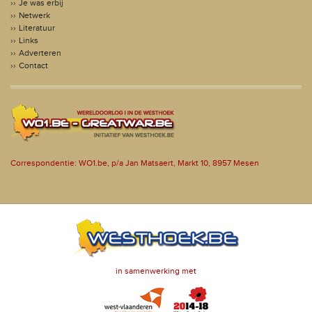
Je was erbij
Netwerk
Literatuur
Links
Adverteren
Contact
Correspondentie: WO1.be, p/a Jan Matsaert, Markt 10, 8957 Mesen
in samenwerking met