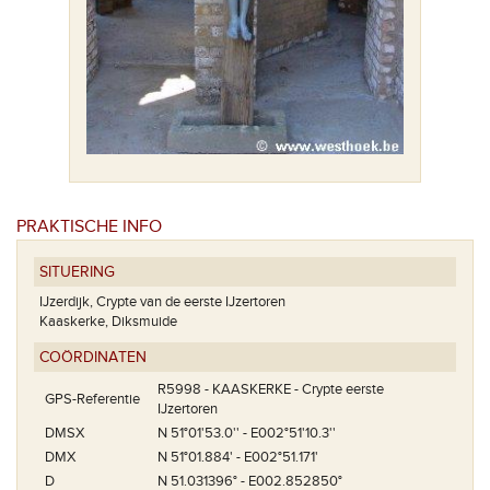
PRAKTISCHE INFO
SITUERING
IJzerdijk, Crypte van de eerste IJzertoren
Kaaskerke, Diksmuide
COÖRDINATEN
R5998 - KAASKERKE - Crypte eerste
GPS-Referentie
IJzertoren
DMSX
N 51°01'53.0'' - E002°51'10.3''
DMX
N 51°01.884' - E002°51.171'
D
N 51.031396° - E002.852850°