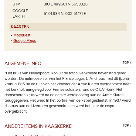
UTM
31U E 489681 N 5653326
GOOGLE
51 01.884 N, 002 51.171 E
EARTH
KAARTEN
•
Mapquest
•
Google Maps
ALGEMENE INFO
TOP ↑
“Het kruis van Nieuwpoort” kon uit de totaal verwoeste havenstad gered
worden. De aalmoezenier van het Franse Leger, L. Andrieux, had dit ijzeren
kruis in 1915 uit de tuin van het klooster der Arme Klaren overgebracht naar
het kerkhof, aangelegd voor Franse soldaten, rond de O.L.V.-kerk. Het
doorschoten kruis werd na de eerste wereldoorlog aan de Arme Klaren
teruggegeven. Het werd in het portaal van de kapel geplaatst. In 1937 werd
dit kruis aan de IJzertoren geschonken en werd het naar de crypte
overgebracht.
ANDERE ITEMS IN KAASKERKE
TOP ↑