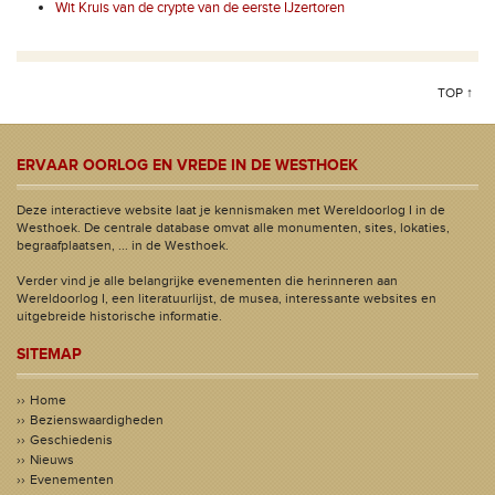
Wit Kruis van de crypte van de eerste IJzertoren
TOP ↑
ERVAAR OORLOG EN VREDE IN DE WESTHOEK
Deze interactieve website laat je kennismaken met Wereldoorlog I in de
Westhoek. De centrale database omvat alle monumenten, sites, lokaties,
begraafplaatsen, ... in de Westhoek.
Verder vind je alle belangrijke evenementen die herinneren aan
Wereldoorlog I, een literatuurlijst, de musea, interessante websites en
uitgebreide historische informatie.
SITEMAP
Home
Bezienswaardigheden
Geschiedenis
Nieuws
Evenementen