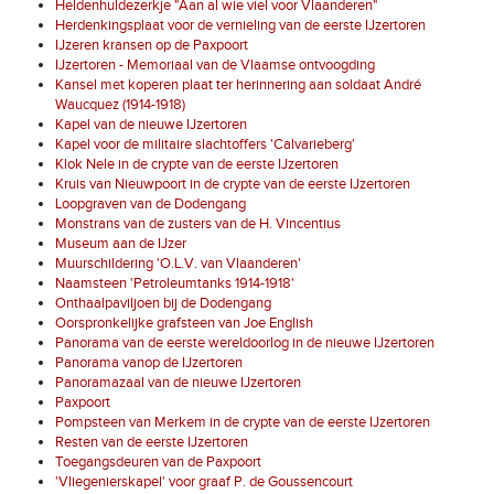
Heldenhuldezerkje "Aan al wie viel voor Vlaanderen"
Herdenkingsplaat voor de vernieling van de eerste IJzertoren
IJzeren kransen op de Paxpoort
IJzertoren - Memoriaal van de Vlaamse ontvoogding
Kansel met koperen plaat ter herinnering aan soldaat André
Waucquez (1914-1918)
Kapel van de nieuwe IJzertoren
Kapel voor de militaire slachtoffers 'Calvarieberg'
Klok Nele in de crypte van de eerste IJzertoren
Kruis van Nieuwpoort in de crypte van de eerste IJzertoren
Loopgraven van de Dodengang
Monstrans van de zusters van de H. Vincentius
Museum aan de IJzer
Muurschildering 'O.L.V. van Vlaanderen'
Naamsteen 'Petroleumtanks 1914-1918'
Onthaalpaviljoen bij de Dodengang
Oorspronkelijke grafsteen van Joe English
Panorama van de eerste wereldoorlog in de nieuwe IJzertoren
Panorama vanop de IJzertoren
Panoramazaal van de nieuwe IJzertoren
Paxpoort
Pompsteen van Merkem in de crypte van de eerste IJzertoren
Resten van de eerste IJzertoren
Toegangsdeuren van de Paxpoort
'Vliegenierskapel' voor graaf P. de Goussencourt