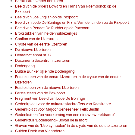
Barak-café "Onder den toren"
Beeld van de broers Edward en Frans Van Raemdonck op de
Paxpoort
Beeld van Joe English op de Paxpoort
Beeld van Lode De Boninge en Frans Van der Linden op de Paxpoort
Beeld van Renaat De Rudder op de Paxpoort
Brokstukken van heldenhuldezerkjes
Carillon van de IJzertoren
Crypte van de eerste IJzertoren
De nieuwe IJzertoren
Demarcatiepaal nr. 12
Documentatiecentrum IJzertoren
Dodengang
Duitse Bunker bij einde Dodengang
Eerste steen van de eerste IJzertoren in de crypte van de eerste
IJzertoren
Eerste steen van de nieuwe IJzertoren
Eerste steen van de Pax-poort
Fragment van beeld van Lode De Boninge
Gedenkplaat voor de militaire slachtoffers van Kaaskerke
Gedenkplaat voor Majoor Geneesheer Felix Bastin
Gedenksteen "ter voorkoming van een nieuwe wereldramp"
Gedenkzuil 'Dodengang - Boyau de la mort'
Graven van de 'IJzersymbolen' in de crypte van de eerste IJzertoren
Gulden Doek van Vlaanderen