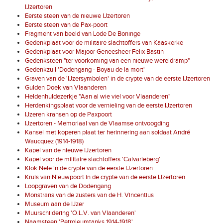
IJzertoren
Eerste steen van de nieuwe IJzertoren
Eerste steen van de Pax-poort
Fragment van beeld van Lode De Boninge
Gedenkplaat voor de militaire slachtoffers van Kaaskerke
Gedenkplaat voor Majoor Geneesheer Felix Bastin
Gedenksteen "ter voorkoming van een nieuwe wereldramp"
Gedenkzuil 'Dodengang - Boyau de la mort'
Graven van de 'IJzersymbolen' in de crypte van de eerste IJzertoren
Gulden Doek van Vlaanderen
Heldenhuldezerkje "Aan al wie viel voor Vlaanderen"
Herdenkingsplaat voor de vernieling van de eerste IJzertoren
IJzeren kransen op de Paxpoort
IJzertoren - Memoriaal van de Vlaamse ontvoogding
Kansel met koperen plaat ter herinnering aan soldaat André
Waucquez (1914-1918)
Kapel van de nieuwe IJzertoren
Kapel voor de militaire slachtoffers 'Calvarieberg'
Klok Nele in de crypte van de eerste IJzertoren
Kruis van Nieuwpoort in de crypte van de eerste IJzertoren
Loopgraven van de Dodengang
Monstrans van de zusters van de H. Vincentius
Museum aan de IJzer
Muurschildering 'O.L.V. van Vlaanderen'
Naamsteen 'Petroleumtanks 1914-1918'