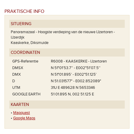
PRAKTISCHE INFO
SITUERING
Panoramazaal - Hoogste verdieping van de nieuwe IJzertoren -
IJzerdijk
Kaaskerke, Diksmuide
COÖRDINATEN
GPS-Referentie
R6008 - KAASKERKE - IJzertoren
DMSX
N 51°01'53.7'' - E002°51'07.5''
DMX
N 51°01.895' - E002°51.125'
D
N 51.031577° - E002.852089°
UTM
31U E 489628 N 5653346
GOOGLE EARTH
51 01.895 N, 002 51.125 E
KAARTEN
•
Mapquest
•
Google Maps