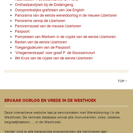
Onthaalpaviljoen bij de Dodengang
Oorspronkelijke grafsteen van Joe English
Panorama van de eerste wereldoorlog in de nieuwe IJzertoren
Panorama vanop de IJzertoren
Panoramazaal van de nieuwe IJzertoren
Paxpoort
Pompsteen van Merkem in de crypte van de eerste IJzertoren
Resten van de eerste IJzertoren
Toegangsdeuren van de Paxpoort
'Vliegenierskapel' voor graaf P. de Goussencourt
Wit Kruis van de crypte van de eerste IJzertoren
TOP ↑
ERVAAR OORLOG EN VREDE IN DE WESTHOEK
Deze interactieve website laat je kennismaken met Wereldoorlog I in de
Westhoek. De centrale database omvat alle monumenten, sites, lokaties,
begraafplaatsen, ... in de Westhoek.
Verder vind je alle belangrijke evenementen die herinneren aan