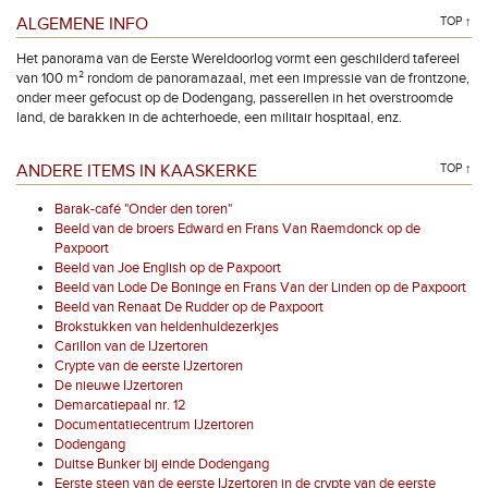
ALGEMENE INFO
TOP ↑
Het panorama van de Eerste Wereldoorlog vormt een geschilderd tafereel
van 100 m² rondom de panoramazaal, met een impressie van de frontzone,
onder meer gefocust op de Dodengang, passerellen in het overstroomde
land, de barakken in de achterhoede, een militair hospitaal, enz.
ANDERE ITEMS IN KAASKERKE
TOP ↑
Barak-café "Onder den toren"
Beeld van de broers Edward en Frans Van Raemdonck op de
Paxpoort
Beeld van Joe English op de Paxpoort
Beeld van Lode De Boninge en Frans Van der Linden op de Paxpoort
Beeld van Renaat De Rudder op de Paxpoort
Brokstukken van heldenhuldezerkjes
Carillon van de IJzertoren
Crypte van de eerste IJzertoren
De nieuwe IJzertoren
Demarcatiepaal nr. 12
Documentatiecentrum IJzertoren
Dodengang
Duitse Bunker bij einde Dodengang
Eerste steen van de eerste IJzertoren in de crypte van de eerste