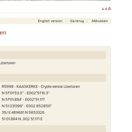
A
A
A
English version
Ga terug
Afdrukken
ren
IJzertoren
R5998 - KAASKERKE - Crypte eerste IJzertoren
N 51°01'53.0'' - E002°51'10.3''
N 51°01.884' - E002°51.171'
N 51.031396° - E002.852850°
31U E 489681 N 5653326
51 01.884 N, 002 51.171 E