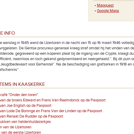
•
Mapquest
•
Google Maps
E INFO
e aanslag in 1945 werd de IJzertoren in de nacht van 15 op 16 maart 1946 volle
vrijgelaten. De Gentse procureur-generaal kreeg straf omdat hij het vinden van d
lderode, gegraveerd op een koperen plaat bij de ingang van de Crypte, klaagt du
fficiënt, naamloos en toch gekend gedynamiteerd en neergehaald.”. Bij dit pui
“Jeugdbedevaart voor Eerherstel”. Na de beschadiging van grafzerken in 1918 en 
afschennis”.
TEMS IN KAASKERKE
café "Onder den toren"
 van de broers Edward en Frans Van Raemdonck op de Paxpoort
van Joe English op de Paxpoort
van Lode De Boninge en Frans Van der Linden op de Paxpoort
 van Renaat De Rudder op de Paxpoort
tukken van heldenhuldezerkjes
on van de IJzertoren
 van de eerste IJzertoren