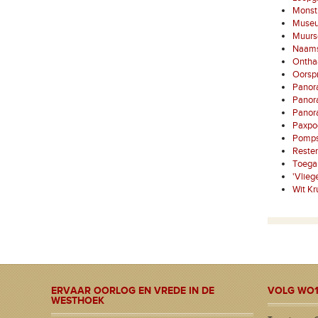
Monstr
Museu
Muursc
Naams
Onthaa
Oorspr
Panora
Panor
Panor
Paxpo
Pompst
Resten
Toega
'Vlieg
Wit Kr
ERVAAR OORLOG EN VREDE IN DE
VOLG WO1
WESTHOEK