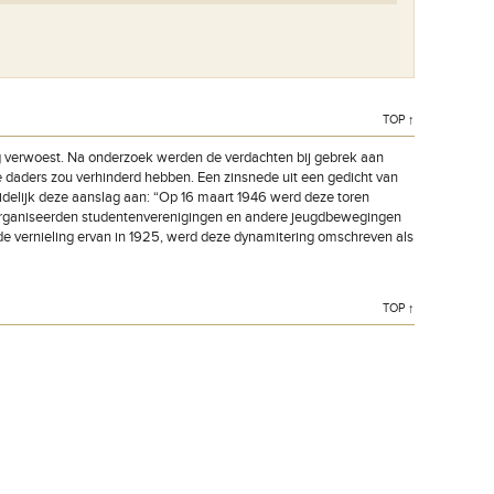
TOP ↑
dig verwoest. Na onderzoek werden de verdachten bij gebrek aan
e daders zou verhinderd hebben. Een zinsnede uit een gedicht van
idelijk deze aanslag aan: “Op 16 maart 1946 werd deze toren
n organiseerden studentenverenigingen en andere jeugdbewegingen
de vernieling ervan in 1925, werd deze dynamitering omschreven als
TOP ↑