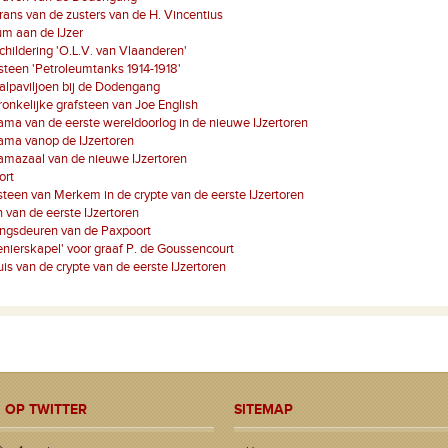
ans van de zusters van de H. Vincentius
m aan de IJzer
hildering 'O.L.V. van Vlaanderen'
teen 'Petroleumtanks 1914-1918'
lpaviljoen bij de Dodengang
onkelijke grafsteen van Joe English
ma van de eerste wereldoorlog in de nieuwe IJzertoren
ama vanop de IJzertoren
amazaal van de nieuwe IJzertoren
ort
een van Merkem in de crypte van de eerste IJzertoren
 van de eerste IJzertoren
ngsdeuren van de Paxpoort
enierskapel' voor graaf P. de Goussencourt
uis van de crypte van de eerste IJzertoren
 OP TWITTER
SITEMAP