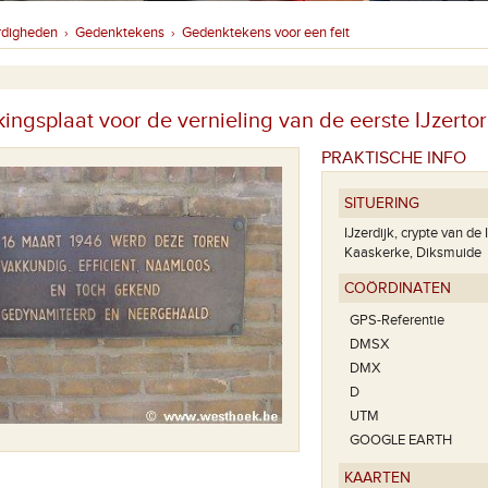
rdigheden
Gedenktekens
Gedenktekens voor een feit
›
›
ingsplaat voor de vernieling van de eerste IJzerto
PRAKTISCHE INFO
SITUERING
IJzerdijk, crypte van de 
Kaaskerke, Diksmuide
COÖRDINATEN
GPS-Referentie
DMSX
DMX
D
UTM
GOOGLE EARTH
KAARTEN