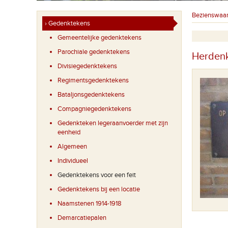
Bezienswaa
› Gedenktekens
Gemeentelijke gedenktekens
Parochiale gedenktekens
Herdenk
Divisiegedenktekens
Regimentsgedenktekens
Bataljonsgedenktekens
Compagniegedenktekens
Gedenkteken legeraanvoerder met zijn
eenheid
Algemeen
Individueel
Gedenktekens voor een feit
Gedenktekens bij een locatie
Naamstenen 1914-1918
Demarcatiepalen