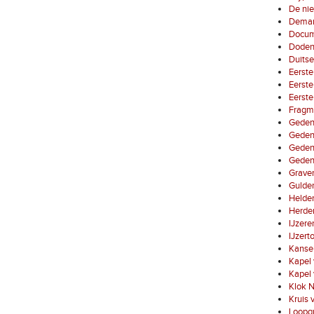
De nie
Demarc
Docum
Dode
Duitse
Eerste
Eerste
Eerste
Fragm
Gedenk
Gedenk
Geden
Gedenk
Graven
Gulde
Helden
Herden
IJzere
IJzert
Kansel
Kapel 
Kapel 
Klok N
Kruis 
Loopg