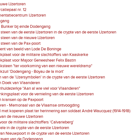
uwe IJzertoren
atiepaal nr. 12
entatiecentrum IJzertoren
ngang
 Bunker bij einde Dodengang
 steen van de eerste IJzertoren in de crypte van de eerste IJzertoren
 steen van de nieuwe IJzertoren
 steen van de Pax-poort
ent van beeld van Lode De Boninge
plaat voor de militaire slachtoffers van Kaaskerke
plaat voor Majoor Geneesheer Felix Bastin
ksteen "ter voorkoming van een nieuwe wereldramp"
zuil 'Dodengang - Boyau de la mort'
 van de 'IJzersymbolen' in de crypte van de eerste IJzertoren
n Doek van Vlaanderen
huldezerkje "Aan al wie viel voor Vlaanderen"
kingsplaat voor de vernieling van de eerste IJzertoren
n kransen op de Paxpoort
oren - Memoriaal van de Vlaamse ontvoogding
 met koperen plaat ter herinnering aan soldaat André Waucquez (1914-1918)
van de nieuwe IJzertoren
voor de militaire slachtoffers 'Calvarieberg'
ele in de crypte van de eerste IJzertoren
van Nieuwpoort in de crypte van de eerste IJzertoren
raven van de Dodengang