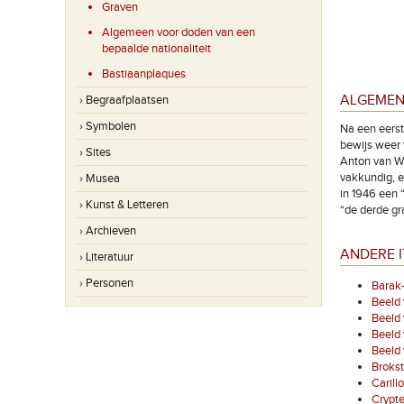
Graven
Algemeen voor doden van een
bepaalde nationaliteit
Bastiaanplaques
ALGEMEN
› Begraafplaatsen
› Symbolen
Na een eerst
bewijs weer 
› Sites
Anton van Wi
vakkundig, e
› Musea
in 1946 een 
› Kunst & Letteren
“de derde gr
› Archieven
ANDERE I
› Literatuur
› Personen
Barak-
Beeld
Beeld 
Beeld 
Beeld
Broks
Carill
Crypte