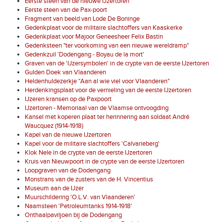
Eerste steen van de nieuwe IJzertoren
Eerste steen van de Pax-poort
Fragment van beeld van Lode De Boninge
Gedenkplaat voor de militaire slachtoffers van Kaaskerke
Gedenkplaat voor Majoor Geneesheer Felix Bastin
Gedenksteen "ter voorkoming van een nieuwe wereldramp"
Gedenkzuil 'Dodengang - Boyau de la mort'
Graven van de 'IJzersymbolen' in de crypte van de eerste IJzertoren
Gulden Doek van Vlaanderen
Heldenhuldezerkje "Aan al wie viel voor Vlaanderen"
Herdenkingsplaat voor de vernieling van de eerste IJzertoren
IJzeren kransen op de Paxpoort
IJzertoren - Memoriaal van de Vlaamse ontvoogding
Kansel met koperen plaat ter herinnering aan soldaat André
Waucquez (1914-1918)
Kapel van de nieuwe IJzertoren
Kapel voor de militaire slachtoffers 'Calvarieberg'
Klok Nele in de crypte van de eerste IJzertoren
Kruis van Nieuwpoort in de crypte van de eerste IJzertoren
Loopgraven van de Dodengang
Monstrans van de zusters van de H. Vincentius
Museum aan de IJzer
Muurschildering 'O.L.V. van Vlaanderen'
Naamsteen 'Petroleumtanks 1914-1918'
Onthaalpaviljoen bij de Dodengang