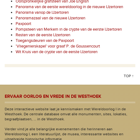
Oorspronkelijke grafsteen van Joe English
Panorama van de eerste wereldoorlog in de nieuwe IJzertoren
Panorama vanop de IJzertoren
Panoramazaal van de nieuwe IJzertoren
Paxpoort
Pompsteen van Merkem in de crypte van de eerste IJzertoren
Resten van de eerste IJzertoren
Toegangsdeuren van de Paxpoort
'Vliegenierskapel' voor graaf P. de Goussencourt
Wit Kruis van de crypte van de eerste IJzertoren
TOP ↑
ERVAAR OORLOG EN VREDE IN DE WESTHOEK
Deze interactieve website laat je kennismaken met Wereldoorlog I in de
Westhoek. De centrale database omvat alle monumenten, sites, lokaties,
begraafplaatsen, ... in de Westhoek.
Verder vind je alle belangrijke evenementen die herinneren aan
Wereldoorlog I, een literatuurlijst, de musea, interessante websites en
uitgebreide historische informatie.