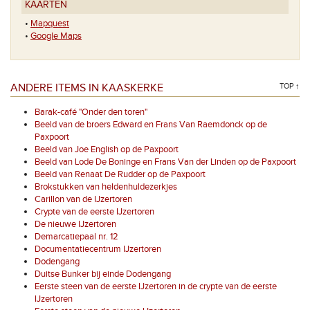
KAARTEN
•
Mapquest
•
Google Maps
ANDERE ITEMS IN KAASKERKE
TOP ↑
Barak-café "Onder den toren"
Beeld van de broers Edward en Frans Van Raemdonck op de
Paxpoort
Beeld van Joe English op de Paxpoort
Beeld van Lode De Boninge en Frans Van der Linden op de Paxpoort
Beeld van Renaat De Rudder op de Paxpoort
Brokstukken van heldenhuldezerkjes
Carillon van de IJzertoren
Crypte van de eerste IJzertoren
De nieuwe IJzertoren
Demarcatiepaal nr. 12
Documentatiecentrum IJzertoren
Dodengang
Duitse Bunker bij einde Dodengang
Eerste steen van de eerste IJzertoren in de crypte van de eerste
IJzertoren