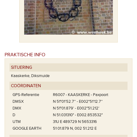
PRAKTISCHE INFO
SITUERING
Kaaskerke, Diksmuide
COÖRDINATEN
GPS-Referentie
R6007 - KAASKERKE - Paxpoort
DMSX
N 51°01'52.7'' - E002°51'12.7''
DMX
N 51°01.879' - E002°51.212'
D
N 51.031310° - E002.853532°
UTM
31U E 489729 N 5653316
GOOGLE EARTH
51 01.879 N, 002 51.212 E