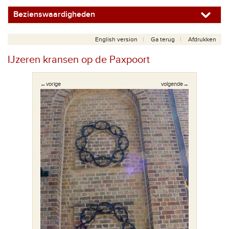
Bezienswaardigheden
English version
Ga terug
Afdrukken
IJzeren kransen op de Paxpoort
←vorige
volgende→