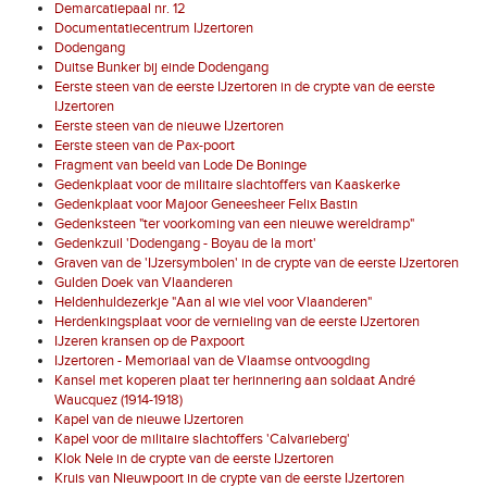
Demarcatiepaal nr. 12
Documentatiecentrum IJzertoren
Dodengang
Duitse Bunker bij einde Dodengang
Eerste steen van de eerste IJzertoren in de crypte van de eerste
IJzertoren
Eerste steen van de nieuwe IJzertoren
Eerste steen van de Pax-poort
Fragment van beeld van Lode De Boninge
Gedenkplaat voor de militaire slachtoffers van Kaaskerke
Gedenkplaat voor Majoor Geneesheer Felix Bastin
Gedenksteen "ter voorkoming van een nieuwe wereldramp"
Gedenkzuil 'Dodengang - Boyau de la mort'
Graven van de 'IJzersymbolen' in de crypte van de eerste IJzertoren
Gulden Doek van Vlaanderen
Heldenhuldezerkje "Aan al wie viel voor Vlaanderen"
Herdenkingsplaat voor de vernieling van de eerste IJzertoren
IJzeren kransen op de Paxpoort
IJzertoren - Memoriaal van de Vlaamse ontvoogding
Kansel met koperen plaat ter herinnering aan soldaat André
Waucquez (1914-1918)
Kapel van de nieuwe IJzertoren
Kapel voor de militaire slachtoffers 'Calvarieberg'
Klok Nele in de crypte van de eerste IJzertoren
Kruis van Nieuwpoort in de crypte van de eerste IJzertoren