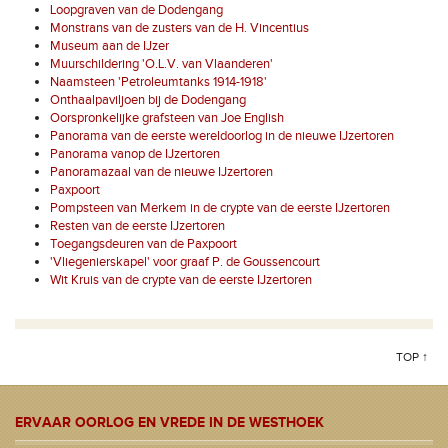
Loopgraven van de Dodengang
Monstrans van de zusters van de H. Vincentius
Museum aan de IJzer
Muurschildering 'O.L.V. van Vlaanderen'
Naamsteen 'Petroleumtanks 1914-1918'
Onthaalpaviljoen bij de Dodengang
Oorspronkelijke grafsteen van Joe English
Panorama van de eerste wereldoorlog in de nieuwe IJzertoren
Panorama vanop de IJzertoren
Panoramazaal van de nieuwe IJzertoren
Paxpoort
Pompsteen van Merkem in de crypte van de eerste IJzertoren
Resten van de eerste IJzertoren
Toegangsdeuren van de Paxpoort
'Vliegenierskapel' voor graaf P. de Goussencourt
Wit Kruis van de crypte van de eerste IJzertoren
TOP ↑
ERVAAR OORLOG EN VREDE IN DE WESTHOEK