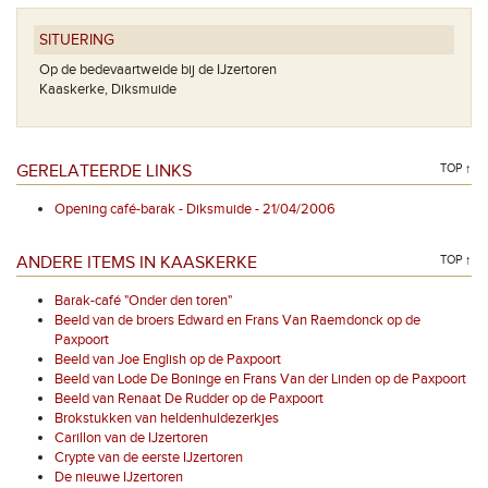
SITUERING
Op de bedevaartweide bij de IJzertoren
Kaaskerke, Diksmuide
GERELATEERDE LINKS
TOP ↑
Opening café-barak - Diksmuide - 21/04/2006
ANDERE ITEMS IN KAASKERKE
TOP ↑
Barak-café "Onder den toren"
Beeld van de broers Edward en Frans Van Raemdonck op de
Paxpoort
Beeld van Joe English op de Paxpoort
Beeld van Lode De Boninge en Frans Van der Linden op de Paxpoort
Beeld van Renaat De Rudder op de Paxpoort
Brokstukken van heldenhuldezerkjes
Carillon van de IJzertoren
Crypte van de eerste IJzertoren
De nieuwe IJzertoren