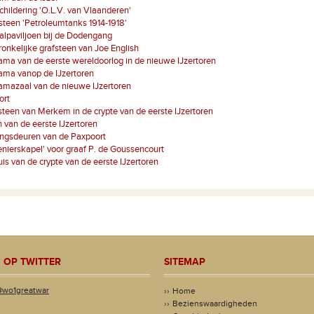
hildering 'O.L.V. van Vlaanderen'
teen 'Petroleumtanks 1914-1918'
lpaviljoen bij de Dodengang
onkelijke grafsteen van Joe English
ma van de eerste wereldoorlog in de nieuwe IJzertoren
ama vanop de IJzertoren
amazaal van de nieuwe IJzertoren
ort
een van Merkem in de crypte van de eerste IJzertoren
 van de eerste IJzertoren
ngsdeuren van de Paxpoort
enierskapel' voor graaf P. de Goussencourt
uis van de crypte van de eerste IJzertoren
 OP TWITTER
SITEMAP
@wo1greatwar
Home
Bezienswaardigheden