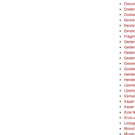
Docum
Dode
Duitse
Eerste
Eerste
Eerste
Fragm
Gedenk
Gedenk
Geden
Gedenk
Graven
Gulde
Helden
Herden
IJzere
IJzert
Kansel
Kapel 
Kapel 
Klok N
Kruis 
Loopg
Monstr
Museu