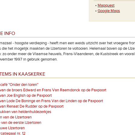
•
Mapquest
•
Google Maps
E INFO
mazaal - hoogste verdieping - heeft men een weids uitzicht over het vroegere fr
 die het mogelijk maakten de IJzertoren te voltooien. Helemaal boven op de IJze
jn: zo onder meer de Vlaamse heuvels, Frans-Vlaanderen, de Kuststreek en vooral “
november 1997 in gebruik genomen.
TEMS IN KAASKERKE
café "Onder den toren"
 van de broers Edward en Frans Van Raemdonck op de Paxpoort
van Joe English op de Paxpoort
van Lode De Boninge en Frans Van der Linden op de Paxpoort
 van Renaat De Rudder op de Paxpoort
tukken van heldenhuldezerkjes
on van de IJzertoren
 van de eerste IJzertoren
uwe IJzertoren
atiepaal nr. 12