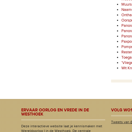
Muursc
Naams
Onthaa
Oorspr
Panora
Panor
Panor
Paxpo
Pompst
Resten
Toega
'Vlieg
Wit Kr
ERVAAR OORLOG EN VREDE IN DE
VOLG WO1
WESTHOEK
Tweets van 
Deze interactieve website laat je kennismaken met
Wereldoorlog I in de Westhoek. De centrale