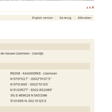
A
A
A
English version
Ga terug
Afdrukken
de nieuwe IJzertoren - IJzerdijk
R6008 - KAASKERKE - IJzertoren
N 51°01'53.7'' - E002°51'07.5''
N 51°01.895' - E002°51.125'
N 51.031577° - E002.852089°
31U E 489628 N 5653346
51 01.895 N, 002 51.125 E