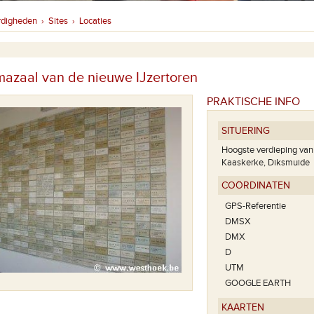
rdigheden
Sites
Locaties
›
›
azaal van de nieuwe IJzertoren
PRAKTISCHE INFO
SITUERING
Hoogste verdieping van 
Kaaskerke, Diksmuide
COÖRDINATEN
GPS-Referentie
DMSX
DMX
D
UTM
GOOGLE EARTH
KAARTEN