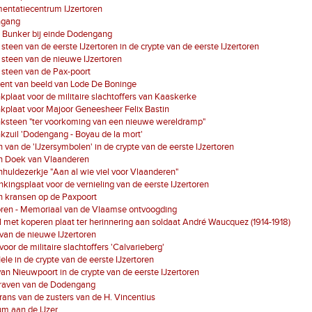
entatiecentrum IJzertoren
ngang
 Bunker bij einde Dodengang
 steen van de eerste IJzertoren in de crypte van de eerste IJzertoren
 steen van de nieuwe IJzertoren
 steen van de Pax-poort
ent van beeld van Lode De Boninge
plaat voor de militaire slachtoffers van Kaaskerke
plaat voor Majoor Geneesheer Felix Bastin
ksteen "ter voorkoming van een nieuwe wereldramp"
zuil 'Dodengang - Boyau de la mort'
 van de 'IJzersymbolen' in de crypte van de eerste IJzertoren
n Doek van Vlaanderen
huldezerkje "Aan al wie viel voor Vlaanderen"
kingsplaat voor de vernieling van de eerste IJzertoren
n kransen op de Paxpoort
oren - Memoriaal van de Vlaamse ontvoogding
 met koperen plaat ter herinnering aan soldaat André Waucquez (1914-1918)
van de nieuwe IJzertoren
voor de militaire slachtoffers 'Calvarieberg'
ele in de crypte van de eerste IJzertoren
van Nieuwpoort in de crypte van de eerste IJzertoren
raven van de Dodengang
ans van de zusters van de H. Vincentius
m aan de IJzer