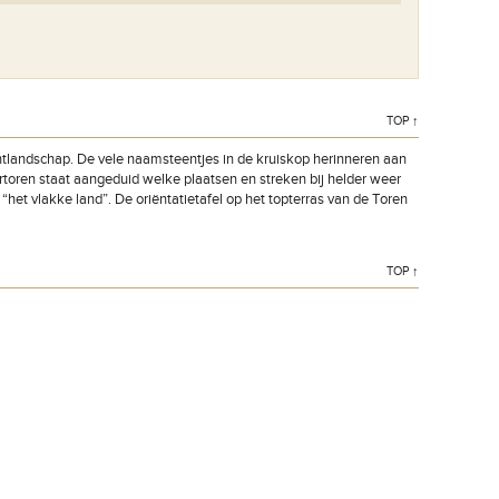
TOP ↑
ontlandschap. De vele naamsteentjes in de kruiskop herinneren aan
rtoren staat aangeduid welke plaatsen en streken bij helder weer
het vlakke land”. De oriëntatietafel op het topterras van de Toren
TOP ↑