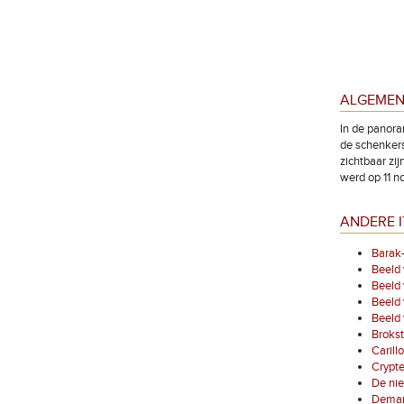
ALGEMEN
In de panora
de schenkers
zichtbaar zi
werd op 11 
ANDERE I
Barak-
Beeld
Beeld 
Beeld 
Beeld
Broks
Carill
Crypte
De nie
Demarc