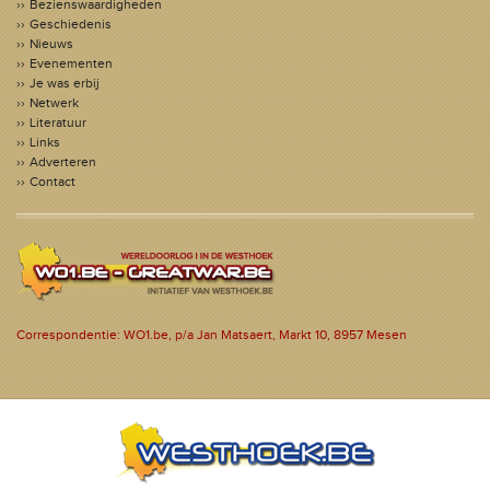
Bezienswaardigheden
Geschiedenis
Nieuws
Evenementen
Je was erbij
Netwerk
Literatuur
Links
Adverteren
Contact
Correspondentie: WO1.be, p/a Jan Matsaert, Markt 10, 8957 Mesen