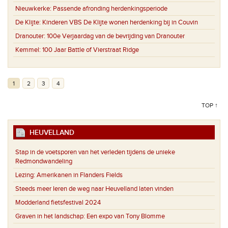
Nieuwkerke:
Passende afronding herdenkingsperiode
De Klijte:
Kinderen VBS De Klijte wonen herdenking bij in Couvin
Dranouter:
100e Verjaardag van de bevrijding van Dranouter
Kemmel:
100 Jaar Battle of Vierstraat Ridge
1
2
3
4
TOP ↑
HEUVELLAND
Stap in de voetsporen van het verleden tijdens de unieke
Redmondwandeling
Lezing: Amerikanen in Flanders Fields
Steeds meer Ieren de weg naar Heuvelland laten vinden
Modderland fietsfestival 2024
Graven in het landschap: Een expo van Tony Blomme