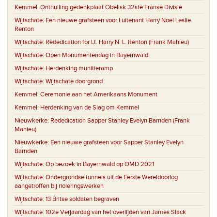
Kemmel:
Onthulling gedenkplaat Obelisk 32ste Franse Divisie
Wijtschate:
Een nieuwe grafsteen voor Luitenant Harry Noel Leslie
Renton
Wijtschate:
Rededication for Lt. Harry N. L. Renton (Frank Mahieu)
Wijtschate:
Open Monumentendag in Bayernwald
Wijtschate:
Herdenking munitieramp
Wijtschate:
Wijtschate doorgrond
Kemmel:
Ceremonie aan het Amerikaans Monument
Kemmel:
Herdenking van de Slag om Kemmel
Nieuwkerke:
Rededication Sapper Stanley Evelyn Barnden (Frank
Mahieu)
Nieuwkerke:
Een nieuwe grafsteen voor Sapper Stanley Evelyn
Barnden
Wijtschate:
Op bezoek in Bayernwald op OMD 2021
Wijtschate:
Ondergrondse tunnels uit de Eerste Wereldoorlog
aangetroffen bij rioleringswerken
Wijtschate:
13 Britse soldaten begraven
Wijtschate:
102e Verjaardag van het overlijden van James Slack