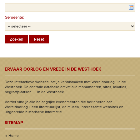
Gemeente:
ERVAAR OORLOG EN VREDE IN DE WESTHOEK
Deze interactieve website laat je kennismaken met Wereldoorlog I in de
Westhoek. De centrale database omvat alle monumenten, sites, lokaties,
begraafplaatsen, ... in de Westhoek.
Verder vind je alle belangrijke evenementen die herinneren aan
Wereldoorlog I, een literatuurlijst, de musea, interessante websites en
uitgebreide historische informatie.
SITEMAP
Home