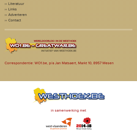
Literatuur
Links
Adverteren
Contact
Correspondentie: WO1.be, p/a Jan Matsaert, Markt 10, 8957 Mesen
in samenwerking met