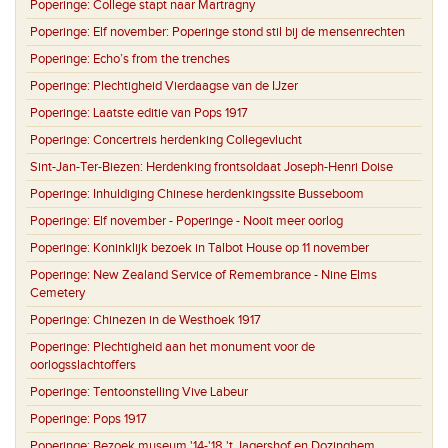
Poperinge:
College stapt naar Martragny
Poperinge:
Elf november: Poperinge stond stil bij de mensenrechten
Poperinge:
Echo’s from the trenches
Poperinge:
Plechtigheid Vierdaagse van de IJzer
Poperinge:
Laatste editie van Pops 1917
Poperinge:
Concertreis herdenking Collegevlucht
Sint-Jan-Ter-Biezen:
Herdenking frontsoldaat Joseph-Henri Doise
Poperinge:
Inhuldiging Chinese herdenkingssite Busseboom
Poperinge:
Elf november - Poperinge - Nooit meer oorlog
Poperinge:
Koninklijk bezoek in Talbot House op 11 november
Poperinge:
New Zealand Service of Remembrance - Nine Elms
Cemetery
Poperinge:
Chinezen in de Westhoek 1917
Poperinge:
Plechtigheid aan het monument voor de
oorlogsslachtoffers
Poperinge:
Tentoonstelling Vive Labeur
Poperinge:
Pops 1917
Poperinge:
Bezoek museum '14-'18 't Jagershof en Dozinghem