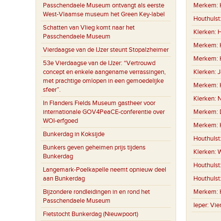
Passchendaele Museum ontvangt als eerste
Merkem:
West-Vlaamse museum het Green Key-label
Houthulst
Schatten van Vlieg komt naar het
Klerken:
H
Passchendaele Museum
Merkem:
Vierdaagse van de IJzer steunt Stopalzheimer
Merkem:
53e Vierdaagse van de IJzer: “Vertrouwd
concept en enkele aangename verrassingen,
Klerken:
J
met prachtige omlopen in een gemoedelijke
Merkem:
sfeer”.
Klerken:
N
In Flanders Fields Museum gastheer voor
internationale GOV4PeaCE-conferentie over
Merkem:
WOI-erfgoed
Merkem:
Bunkerdag in Koksijde
Houthulst
Bunkers geven geheimen prijs tijdens
Klerken:
W
Bunkerdag
Houthulst
Langemark-Poelkapelle neemt opnieuw deel
aan Bunkerdag
Houthulst
Bijzondere rondleidingen in en rond het
Merkem:
Passchendaele Museum
Ieper:
Vie
Fietstocht Bunkerdag (Nieuwpoort)