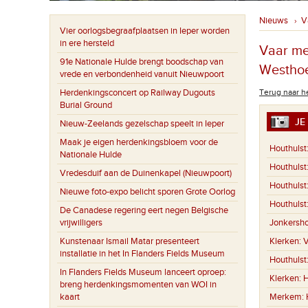
Nieuws
V
›
Vier oorlogsbegraafplaatsen in Ieper worden
in ere hersteld
Vaar me
91e Nationale Hulde brengt boodschap van
Westho
vrede en verbondenheid vanuit Nieuwpoort
Herdenkingsconcert op Railway Dugouts
Terug naar he
Burial Ground
JE 
Nieuw-Zeelands gezelschap speelt in Ieper
Maak je eigen herdenkingsbloem voor de
Houthulst
Nationale Hulde
Houthulst
Vredesduif aan de Duinenkapel (Nieuwpoort)
Houthulst
Nieuwe foto-expo belicht sporen Grote Oorlog
Houthulst
De Canadese regering eert negen Belgische
vrijwilligers
Jonkersh
Kunstenaar Ismail Matar presenteert
Klerken:
V
installatie in het In Flanders Fields Museum
Houthulst
In Flanders Fields Museum lanceert oproep:
Klerken:
H
breng herdenkingsmomenten van WOI in
kaart
Merkem: