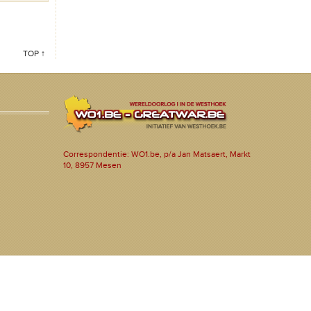
TOP ↑
Correspondentie: WO1.be, p/a Jan Matsaert, Markt
10, 8957 Mesen