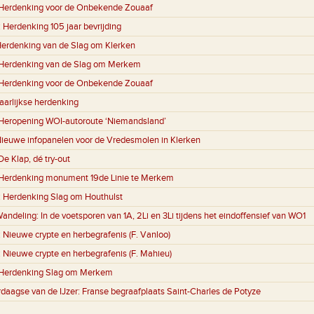
Herdenking voor de Onbekende Zouaaf
:
Herdenking 105 jaar bevrijding
erdenking van de Slag om Klerken
Herdenking van de Slag om Merkem
Herdenking voor de Onbekende Zouaaf
aarlijkse herdenking
Heropening WOI-autoroute ‘Niemandsland’
ieuwe infopanelen voor de Vredesmolen in Klerken
De Klap, dé try-out
Herdenking monument 19de Linie te Merkem
:
Herdenking Slag om Houthulst
andeling: In de voetsporen van 1A, 2Li en 3Li tijdens het eindoffensief van WO1
:
Nieuwe crypte en herbegrafenis (F. Vanloo)
:
Nieuwe crypte en herbegrafenis (F. Mahieu)
Herdenking Slag om Merkem
rdaagse van de IJzer: Franse begraafplaats Saint-Charles de Potyze