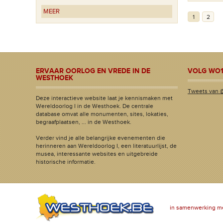
MEER
1
2
ERVAAR OORLOG EN VREDE IN DE
VOLG WO1
WESTHOEK
Tweets van 
Deze interactieve website laat je kennismaken met
Wereldoorlog I in de Westhoek. De centrale
database omvat alle monumenten, sites, lokaties,
begraafplaatsen, ... in de Westhoek.
Verder vind je alle belangrijke evenementen die
herinneren aan Wereldoorlog I, een literatuurlijst, de
musea, interessante websites en uitgebreide
historische informatie.
in samenwerking m