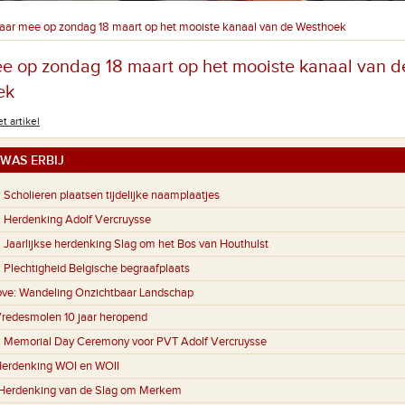
aar mee op zondag 18 maart op het mooiste kanaal van de Westhoek
e op zondag 18 maart op het mooiste kanaal van d
ek
t artikel
WAS ERBIJ
:
Scholieren plaatsen tijdelijke naamplaatjes
:
Herdenking Adolf Vercruysse
:
Jaarlijkse herdenking Slag om het Bos van Houthulst
:
Plechtigheid Belgische begraafplaats
ove:
Wandeling Onzichtbaar Landschap
redesmolen 10 jaar heropend
:
Memorial Day Ceremony voor PVT Adolf Vercruysse
erdenking WOI en WOII
Herdenking van de Slag om Merkem