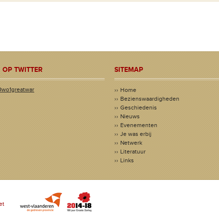
 OP TWITTER
SITEMAP
@wo1greatwar
Home
Bezienswaardigheden
Geschiedenis
Nieuws
Evenementen
Je was erbij
Netwerk
Literatuur
Links
et