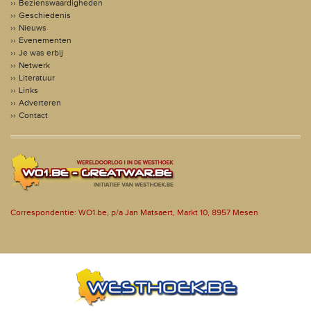
Bezienswaardigheden
Geschiedenis
Nieuws
Evenementen
Je was erbij
Netwerk
Literatuur
Links
Adverteren
Contact
Correspondentie: WO1.be, p/a Jan Matsaert, Markt 10, 8957 Mesen