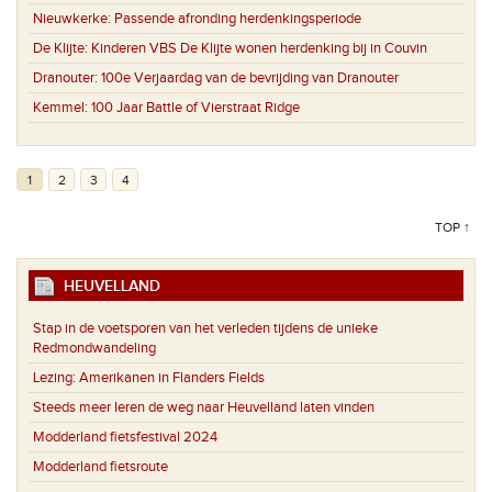
Nieuwkerke:
Passende afronding herdenkingsperiode
De Klijte:
Kinderen VBS De Klijte wonen herdenking bij in Couvin
Dranouter:
100e Verjaardag van de bevrijding van Dranouter
Kemmel:
100 Jaar Battle of Vierstraat Ridge
1
2
3
4
TOP ↑
HEUVELLAND
Stap in de voetsporen van het verleden tijdens de unieke
Redmondwandeling
Lezing: Amerikanen in Flanders Fields
Steeds meer Ieren de weg naar Heuvelland laten vinden
Modderland fietsfestival 2024
Modderland fietsroute