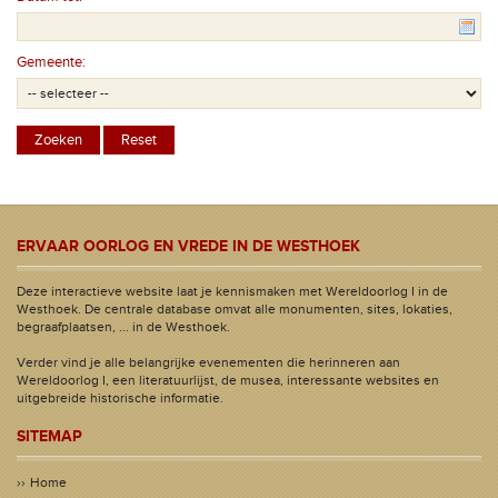
Gemeente:
ERVAAR OORLOG EN VREDE IN DE WESTHOEK
Deze interactieve website laat je kennismaken met Wereldoorlog I in de
Westhoek. De centrale database omvat alle monumenten, sites, lokaties,
begraafplaatsen, ... in de Westhoek.
Verder vind je alle belangrijke evenementen die herinneren aan
Wereldoorlog I, een literatuurlijst, de musea, interessante websites en
uitgebreide historische informatie.
SITEMAP
Home