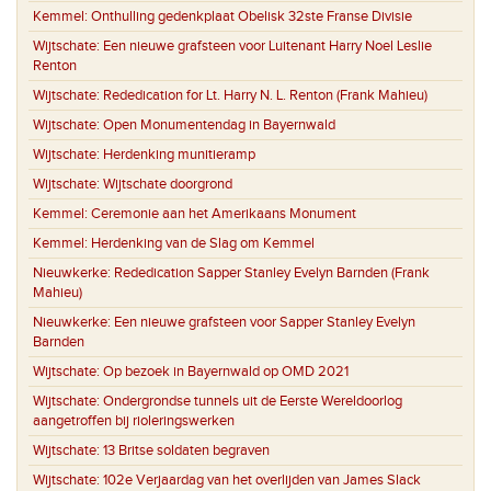
Kemmel:
Onthulling gedenkplaat Obelisk 32ste Franse Divisie
Wijtschate:
Een nieuwe grafsteen voor Luitenant Harry Noel Leslie
Renton
Wijtschate:
Rededication for Lt. Harry N. L. Renton (Frank Mahieu)
Wijtschate:
Open Monumentendag in Bayernwald
Wijtschate:
Herdenking munitieramp
Wijtschate:
Wijtschate doorgrond
Kemmel:
Ceremonie aan het Amerikaans Monument
Kemmel:
Herdenking van de Slag om Kemmel
Nieuwkerke:
Rededication Sapper Stanley Evelyn Barnden (Frank
Mahieu)
Nieuwkerke:
Een nieuwe grafsteen voor Sapper Stanley Evelyn
Barnden
Wijtschate:
Op bezoek in Bayernwald op OMD 2021
Wijtschate:
Ondergrondse tunnels uit de Eerste Wereldoorlog
aangetroffen bij rioleringswerken
Wijtschate:
13 Britse soldaten begraven
Wijtschate:
102e Verjaardag van het overlijden van James Slack